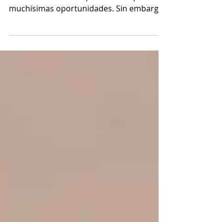
Exitosas! ✨🏡
En el dinámico mundo inmobiliario, las
reuniones son clave para desbloquear
muchísimas oportunidades. Sin embargo,
el desafío recae en la...