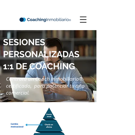
SESIONES
PERSONALIZADAS
1:1 DE COACHING
Contrata un Coach Inmobiliario®
certificado, para potenciar tu año
comercial.