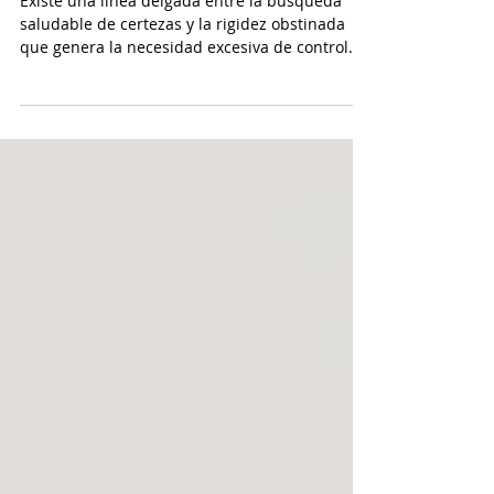
📌 Quiero controlar todo pero…
¡No puedo!
Existe una línea delgada entre la búsqueda
saludable de certezas y la rigidez obstinada
que genera la necesidad excesiva de control.
Te...