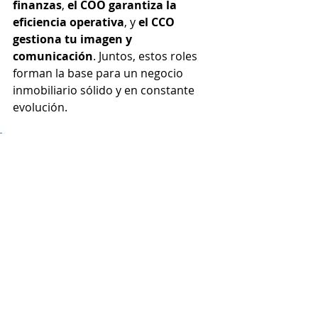
finanzas
, 
el COO garantiza la 
eficiencia operativa
, y 
el CCO 
gestiona tu imagen y 
comunicación
. Juntos, estos roles 
forman la base para un negocio 
inmobiliario sólido y en constante 
evolución.
"El éxito no es cuestión de 
suerte, es cuestión de 
estrategia."
¡VAMOS POR MÁS! 🚀
LinkedIn Top Voice América Latina 
2024 | Embajador de Marca de 