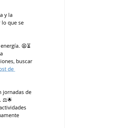
 y la 
 lo que se 
 energía. 😫⏳
a 
iones, buscar 
ost de 
n jornadas de 
. ⚖️🌟
actividades 
uamente 