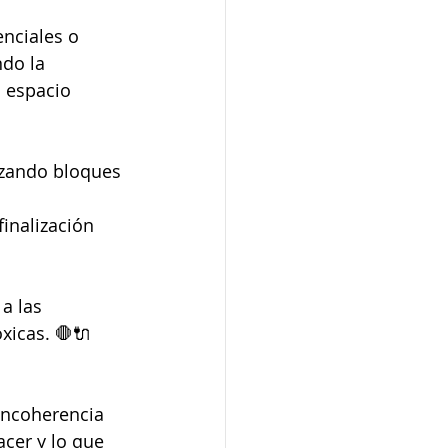
nciales o 
do la 
 espacio 
lizando bloques 
finalización 
a las 
xicas. 🛑🔌 
incoherencia 
cer y lo que 