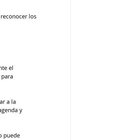
reconocer los 
te el 
 para 
r a la 
 agenda y 
o puede 