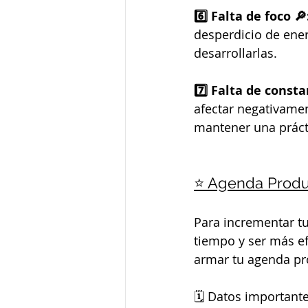
6️⃣ Falta de foco 🔎
desperdicio de ener
desarrollarlas.
7️⃣ Falta de consta
afectar negativamen
mantener una práct
⭐ Agenda Produc
Para incrementar tu
tiempo y ser más ef
armar tu agenda pr
🗓️ Datos important