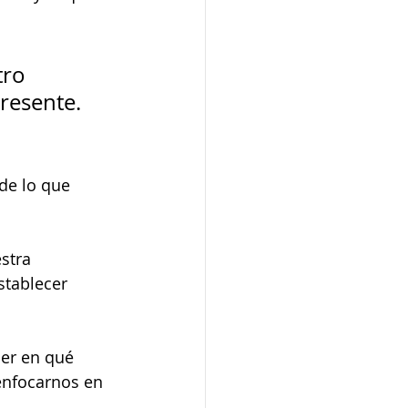
ro 
resente. 
de lo que 
stra 
stablecer 
ber en qué 
enfocarnos en 