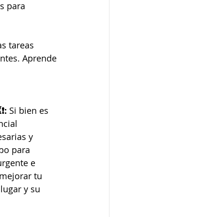
es para 
as tareas 
antes. Aprende 
❗:
 Si bien es 
cial 
sarias y 
po para 
urgente e 
mejorar tu  
lugar y su 