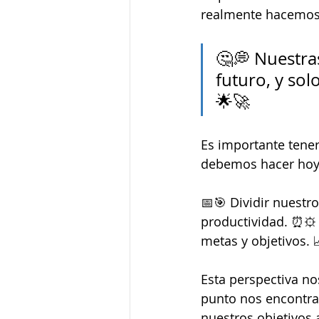
realmente hacemos
🤔💭 Nuestra
futuro, y sol
🌟🚀
Es importante tene
debemos hacer hoy 
📅🎯 Dividir nuestr
productividad. ⏰⚙️ 
metas y objetivos. 
Esta perspectiva no
punto nos encontra
nuestros objetivos 