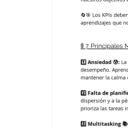
🔄🎯 Los KPIs debe
aprendizajes que n
🚦 7 Principales
1️⃣ Ansiedad 😰: 
La
desempeño. Aprende 
mantener la calma e
2️⃣ Falta de planifi
dispersión y a la p
prioriza las tareas 
3️⃣ Multitasking 📚